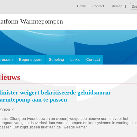
Home
|
Contact
|
Sitemap
|
Platform Warmtepompen
ressen
Begunstigers
Scholing
Links
Contact
ieuws
inister weigert bekritiseerde geluidsnorm
armtepomp aan te passen
/09/2019
nister Ollongren (voor bouwen en wonen) weigert de nieuwe normen voor het
gengaan van geluidsoverlast door warmtepompen en koelsystemen in woningen a
 passen. Dat blijkt uit een brief aan de Tweede Kamer.