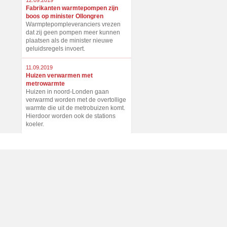
12.09.2019
Fabrikanten warmtepompen zijn
boos op minister Ollongren
Warmptepompleveranciers vrezen
dat zij geen pompen meer kunnen
plaatsen als de minister nieuwe
geluidsregels invoert.
11.09.2019
Huizen verwarmen met
metrowarmte
Huizen in noord-Londen gaan
verwarmd worden met de overtollige
warmte die uit de metrobuizen komt.
Hierdoor worden ook de stations
koeler.