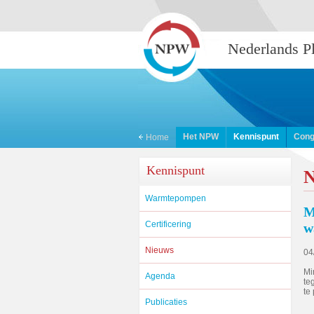
Nederlands 
Het NPW
Kennispunt
Cong
Home
Kennispunt
N
Warmtepompen
M
Certificering
w
Nieuws
04
Mi
Agenda
te
te
Publicaties