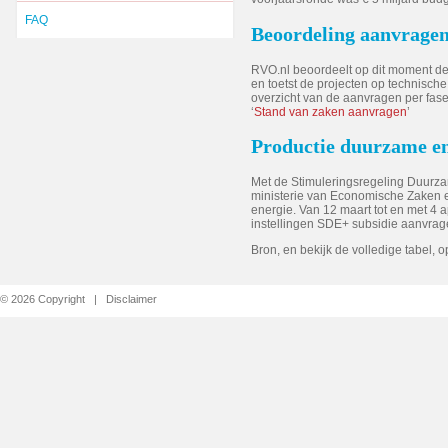
FAQ
Beoordeling aanvrage
RVO.nl beoordeelt op dit moment de
en toetst de projecten op technisch
overzicht van de aanvragen per fas
‘
Stand van zaken aanvragen
’
Productie duurzame e
Met de Stimuleringsregeling Duurza
ministerie van Economische Zaken 
energie. Van 12 maart tot en met 4 a
instellingen SDE+ subsidie aanvrag
Bron, en bekijk de volledige tabel, 
© 2026 Copyright |
Disclaimer