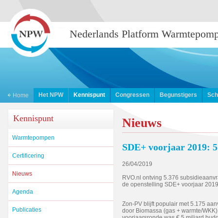
Nederlands Platform Warmtepom
Het NPW
Kennispunt
Congressen
Begunstigers
Sch
Home
Kennispunt
Nieuws
Warmtepompen
SDE+ voorjaar 2019: 5
Certificering
26/04/2019
Nieuws
RVO.nl ontving 5.376 subsidieaanvr
de openstelling SDE+ voorjaar 2019.
Agenda
Zon-PV blijft populair met 5.175 aan
Publicaties
door Biomassa (gas + warmte/WKK) m
voorjaarsronde was € 5 miljard budg