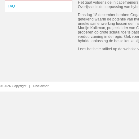
Het gaat volgens de initiatiefnemers
FAQ
Overijssel is de toepassing van hy
Dinsdag 18 december hebben Coga
getekend waarin de potentie van hy
unieke samenwerking tussen een net
Martijn Kolkman, projectleider van 
proberen op grote schaal toe te pass
verduurzaming in de regio. Ook voo
hybride oplossing de beste keuze zi
Lees het hele artikel op de website
© 2026 Copyright |
Disclaimer