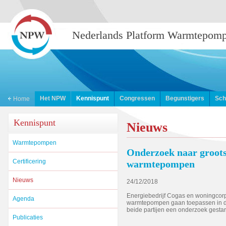
Nederlands Platform Warmtepom
Het NPW
Kennispunt
Congressen
Begunstigers
Sch
Home
Kennispunt
Nieuws
Warmtepompen
Onderzoek naar groots
Certificering
warmtepompen
Nieuws
24/12/2018
Energiebedrijf Cogas en woningcor
Agenda
warmtepompen gaan toepassen in de 
beide partijen een onderzoek gestar
Publicaties