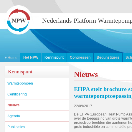
Nederlands Platform Warmtepom
Het NPW
Kennispunt
Congressen
Begunstigers
Sch
Home
Kennispunt
Nieuws
Warmtepompen
EHPA stelt brochure s
Certificering
warmtepomptoepassin
Nieuws
22/09/2017
De EHPA (European Heat Pump Asso
Agenda
over de toepassing van grote warmtep
projectvoorbeelden die aantonen hoe
grote industriële en commerciële pro
Publicaties