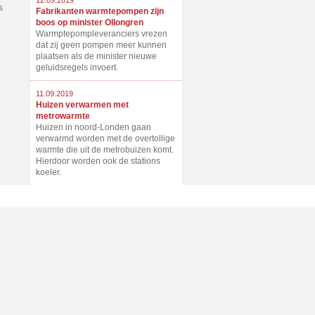
12.09.2019
s
Fabrikanten warmtepompen zijn
boos op minister Ollongren
Warmptepompleveranciers vrezen
dat zij geen pompen meer kunnen
plaatsen als de minister nieuwe
geluidsregels invoert.
11.09.2019
Huizen verwarmen met
metrowarmte
Huizen in noord-Londen gaan
verwarmd worden met de overtollige
warmte die uit de metrobuizen komt.
Hierdoor worden ook de stations
koeler.