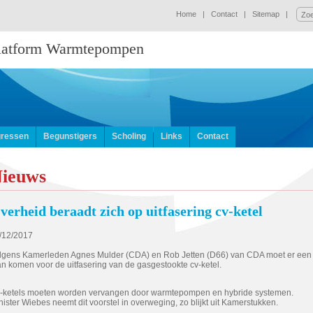
Home
|
Contact
|
Sitemap
|
Platform Warmtepompen
ressen
Begunstigers
Scholing
Links
Contact
ieuws
verheid beraadt zich op uitfasering cv-ketel
/12/2017
lgens Kamerleden Agnes Mulder (CDA) en Rob Jetten (D66) van CDA moet er een
an komen voor de uitfasering van de gasgestookte cv-ketel.
-ketels moeten worden vervangen door warmtepompen en hybride systemen.
nister Wiebes neemt dit voorstel in overweging, zo blijkt uit Kamerstukken.