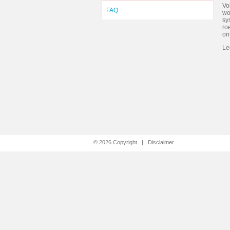
Vo
FAQ
wo
sy
ro
on
Le
© 2026 Copyright |
Disclaimer