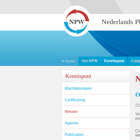
Nederlands 
Het NPW
Kennispunt
Cong
Home
Kennispunt
N
Warmtepompen
O
Certificering
22
Nieuws
Vo
pl
Agenda
Cv
Publicaties
Mi