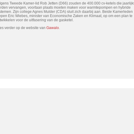
lgens Tweede Kamer-lid Rob Jetten (D66) zouden de 400.000 cv-ketels die jaarlijk
rden vervangen, voortaan plaats moeten maken voor warmtepompen en hybride
stemen. Zijn college Agnes Mulder (CDA) sluit zich daarbij aan. Beide Kamerleden
epen Eric Wiebes, minister van Economische Zaken en Klimaat, op om een plan te
twikkelen voor de uitfasering van de gasketel.
es verder op de website van
Gawalo
.