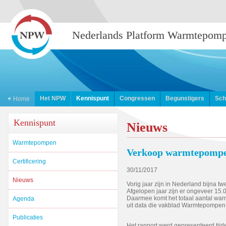
Nederlands Platform Warmtepom
Het NPW
Kennispunt
Congressen
Begunstigers
Sch
Home
Kennispunt
Nieuws
Warmtepompen
Verkoop warmtepompe
Certificering
30/11/2017
Nieuws
Vorig jaar zijn in Nederland bijna 
Afgelopen jaar zijn er ongeveer 15
Daarmee komt het totaal aantal warm
Agenda
uit data die vakblad Warmtepompen 
Publicaties
Het rapport werd gepresenteerd ti