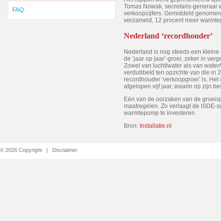
Tomas Nowak, secretaris-generaal v
FAQ
verkoopcijfers. Gemiddeld genomen
verzameld, 12 procent meer warmte
Nederland ‘recordhouder’
Nederland is nog steeds een kleine
de ‘jaar op jaar’-groei, zeker in ver
Zowel van lucht/water als van water
verdubbeld ten opzichte van die in
recordhouder ‘verkoopgroei’ is. Het s
afgelopen vijf jaar, waarin op zijn 
Eén van de oorzaken van de groeispur
maatregelen. Zo verlaagt de ISDE-s
warmtepomp te investeren.
Bron:
Installatie.nl
© 2026 Copyright |
Disclaimer