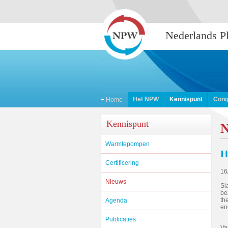
Nederlands 
Het NPW
Kennispunt
Cong
Home
Kennispunt
N
Warmtepompen
H
Certificering
16
Nieuws
Sl
be
th
Agenda
en
Publicaties
Va