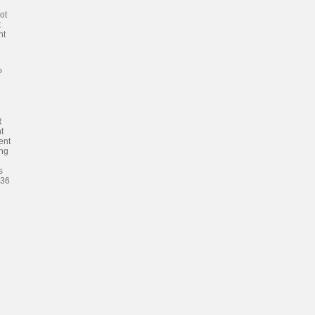
ot
t
ht
P
R
t
ent
ing
s
236
n