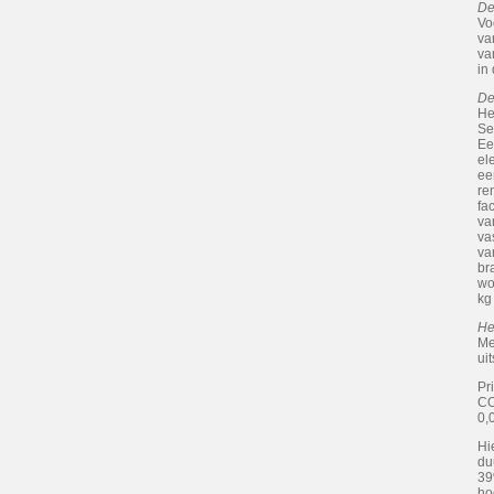
De
Vo
va
va
in
De
He
Se
Ee
el
ee
re
fa
va
va
va
br
wo
kg
He
Me
ui
Pr
C
0,
Hi
du
39
ho