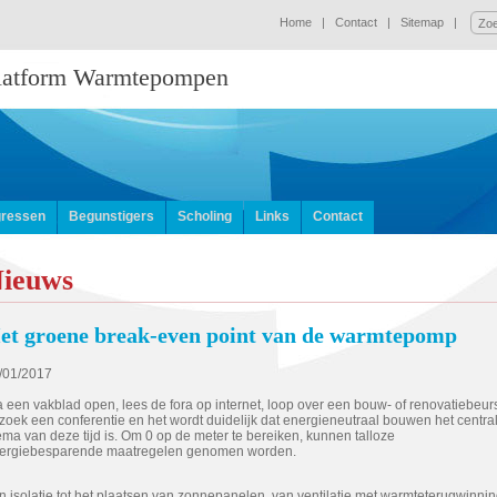
Home
|
Contact
|
Sitemap
|
Platform Warmtepompen
ressen
Begunstigers
Scholing
Links
Contact
ieuws
et groene break-even point van de warmtepomp
/01/2017
a een vakblad open, lees de fora op internet, loop over een bouw- of renovatiebeurs
zoek een conferentie en het wordt duidelijk dat energieneutraal bouwen het centra
ema van deze tijd is. Om 0 op de meter te bereiken, kunnen talloze
ergiebesparende maatregelen genomen worden.
n isolatie tot het plaatsen van zonnepanelen, van ventilatie met warmteterugwinni