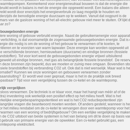
t warmtepompen. Kenmerkend voor energieneutraal bouwen is dat de energie die
bruikt wordt in balans is met de energie die opgewekt wordt. Een balans die alleen
reikt wordt door enerzijds het energieverbruik zo laag mogelijk te houden en
derzijds de benodigde energie duurzaam op te wekken. Vanuit dat oogpunt is de
mars van de gasloze woning of het all-electric gebouw niet meer te stuiten. Of lijkt 
ar zo?
bouwgebonden energie
dere woning of gebouw verbruikt energie. Naast de gebruikersenergie voor appara
 verlichting, is dat voornamelijk de zogenaamde gebouwgebonden energie. Dat is
ergie die nodig is om de woning of het gebouw te verwarmen of te koelen, te
ntileren en te voorzien van warm tapwater. Deze energie kan worden opgewekt uit
le verschillende bronnen; hernieuwbare (duurzame) en eindige bronnen (fossiele
andstoffen). Tot voor kort werd de gebouwgebonden energie vrijwel uitsluitend
gewekt uit eindige bronnen, met gas als belangrijkste fossiele brandstof. De reser
n deze bronnen zijn beperkt, dus we moeten er zuinig mee omgaan. Bovendien sto
ssiele brandstoffen bij verbranding CO2 uit. Ook dat is niet wenselijk. Maar wat is he
ternatief? Kunnen we onze woningen en gebouwen verwarmen zonder
saansluiting? Er wordt veel over gepraat, maar is het in de praktijk ook breed
epasbaar? Tijd voor een vergelijking tussen de cv-ketel en de warmtepomp.
rlijk vergelijken
sloos verwarmen. De techniek is er klaar voor, maar het hangt van méér af of de
xtra) investering ook werkelijk een positief effect op het milieu heeft. Wat is het
rkelijke energiebesparingspotentieel en wat is het CO2 reductiepotentieel zijn
langrijke vragen die beantwoord moeten worden. Of anders gesteld; wanneer is he
or het milieu rendabel om de cv-ketel te vervangen door een warmtepomp voor het
rwarmen van een woning of bedrijfsgebouw? Om een eerlijke vergelijking te make
n de CO2 uitstoot van beide systemen is het van belang om dit te doen op basis va
t gebruik van primaire energie van de opwekker. Een cv-ketel gebruikt gas, een
rmtepomp elektriciteit.