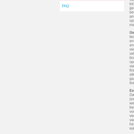
to
FAQ
ge
be
an
op
ma
Ge
Ie
en
en
ve
ve
br
op
va
fo
al
ga
to
Ee
Ga
(e
we
be
vo
ve
va
he
wa