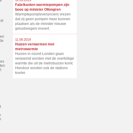
12.09.2019
Fabrikanten warmtepompen zijn
boos op minister Ollongren
Warmptepompleveranciers vrezen
dat zij geen pompen meer kunnen
dat
plaatsen als de minister nieuwe
geluidsregels invoert.
ten
11.09.2019
 de
Huizen verwarmen met
metrowarmte
Huizen in noord-Londen gaan
verwarmd worden met de overtollige
ves
warmte die uit de metrobuizen komt.
ten
Hierdoor worden ook de stations
t
koeler.
t
n
n