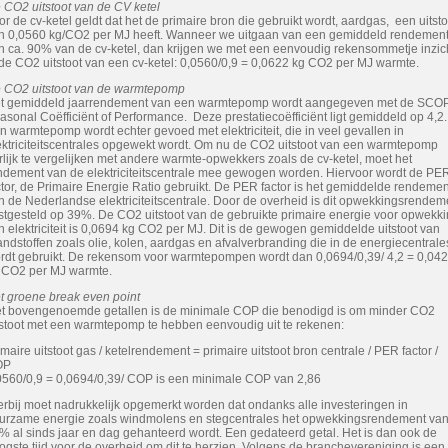
 CO2 uitstoot van de CV ketel
or de cv-ketel geldt dat het de primaire bron die gebruikt wordt, aardgas, een uitsto
n 0,0560 kg/CO2 per MJ heeft. Wanneer we uitgaan van een gemiddeld rendemen
n ca. 90% van de cv-ketel, dan krijgen we met een eenvoudig rekensommetje inzic
 de CO2 uitstoot van een cv-ketel: 0,0560/0,9 = 0,0622 kg CO2 per MJ warmte.
 CO2 uitstoot van de warmtepomp
t gemiddeld jaarrendement van een warmtepomp wordt aangegeven met de SCO
asonal Coëfficiënt of Performance. Deze prestatiecoëfficiënt ligt gemiddeld op 4,2.
n warmtepomp wordt echter gevoed met elektriciteit, die in veel gevallen in
ektriciteitscentrales opgewekt wordt. Om nu de CO2 uitstoot van een warmtepomp
rlijk te vergelijken met andere warmte-opwekkers zoals de cv-ketel, moet het
ndement van de elektriciteitscentrale mee gewogen worden. Hiervoor wordt de PE
ctor, de Primaire Energie Ratio gebruikt. De PER factor is het gemiddelde rendemen
n de Nederlandse elektriciteitscentrale. Door de overheid is dit opwekkingsrendem
stgesteld op 39%. De CO2 uitstoot van de gebruikte primaire energie voor opwekk
n elektriciteit is 0,0694 kg CO2 per MJ. Dit is de gewogen gemiddelde uitstoot van
andstoffen zoals olie, kolen, aardgas en afvalverbranding die in de energiecentrale
rdt gebruikt. De rekensom voor warmtepompen wordt dan 0,0694/0,39/ 4,2 = 0,04
 CO2 per MJ warmte.
t groene break even point
t bovengenoemde getallen is de minimale COP die benodigd is om minder CO2
tstoot met een warmtepomp te hebben eenvoudig uit te rekenen:
imaire uitstoot gas / ketelrendement = primaire uitstoot bron centrale / PER factor /
OP
0560/0,9 = 0,0694/0,39/ COP is een minimale COP van 2,86
erbij moet nadrukkelijk opgemerkt worden dat ondanks alle investeringen in
urzame energie zoals windmolens en stegcentrales het opwekkingsrendement va
% al sinds jaar en dag gehanteerd wordt. Een gedateerd getal. Het is dan ook de
ogste tijd voor de overheid om dit te herzien. Volgens de branchevereniging is een