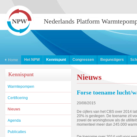
Nederlands Platform Warmtepom
Het NPW
Kennispunt
Congressen
Begunstigers
Sch
Home
Kennispunt
Nieuws
Warmtepompen
Forse toename lucht/
Certificering
20/08/2015
Nieuws
De cijfers van het CBS over 2014 la
20% is gestegen. De toename zit vo
zowel de woningbouw als de utiliteit, 
Agenda
momenteel meer dan 245.000 warmte
Publicaties
De toename over 2014 valt voor een