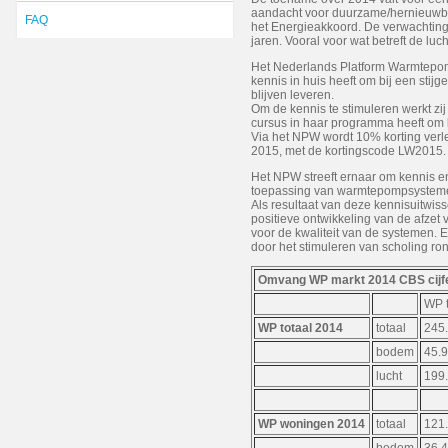
aandacht voor duurzame/hernieuwba
FAQ
het Energieakkoord. De verwachting i
jaren. Vooral voor wat betreft de l
Het Nederlands Platform Warmtepomp
kennis in huis heeft om bij een stij
blijven leveren.
Om de kennis te stimuleren werkt 
cursus in haar programma heeft om
Via het NPW wordt 10% korting ver
2015, met de kortingscode LW2015.
Het NPW streeft ernaar om kennis en
toepassing van warmtepompsystemen
Als resultaat van deze kennisuitwis
positieve ontwikkeling van de afzet
voor de kwaliteit van de systemen. E
door het stimuleren van scholing 
Omvang WP markt 2014 CBS cijfer
WP t
WP totaal 2014
totaal
245
bodem
45.
lucht
199
WP woningen 2014
totaal
121