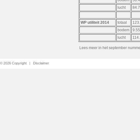
bodem
36.
lucht
84.
WP utiliteit 2014
totaal
123
bodem
9.5
lucht
114
Lees meer in het september numm
© 2026 Copyright |
Disclaimer