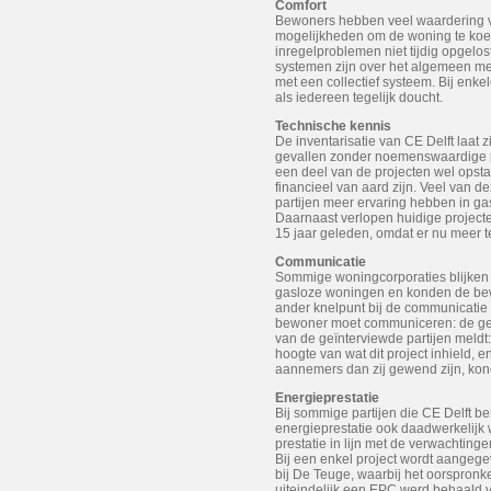
Comfort
Bewoners hebben veel waardering v
mogelijkheden om de woning te koel
inregelproblemen niet tijdig opgelos
systemen zijn over het algemeen m
met een collectief systeem. Bij enk
als iedereen tegelijk doucht.
Technische kennis
De inventarisatie van CE Delft laat
gevallen zonder noemenswaardige p
een deel van de projecten wel opsta
financieel van aard zijn. Veel van 
partijen meer ervaring hebben in gas
Daarnaast verlopen huidige projecte
15 jaar geleden, omdat er nu meer t
Communicatie
Sommige woningcorporaties blijken
gasloze woningen en konden de bew
ander knelpunt bij de communicatie d
bewoner moet communiceren: de geme
van de geïnterviewde partijen meldt:
hoogte van wat dit project inhield, 
aannemers dan zij gewend zijn, kond
Energieprestatie
Bij sommige partijen die CE Delft b
energieprestatie ook daadwerkelijk w
prestatie in lijn met de verwachtinge
Bij een enkel project wordt aangegeve
bij De Teuge, waarbij het oorspron
uiteindelijk een EPC werd behaald va