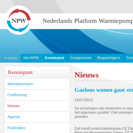
Nederlands Platform Warmtepom
Het NPW
Kennispunt
Congressen
Begunstigers
Sch
Home
Kennispunt
Nieuws
Warmtepompen
Gasloos wonen gaat ste
Certificering
15/07/2015
Nieuws
De ervaringen van bewoners in nie
het algemeen positief. Ook verloopt
geleden.
Agenda
Publicaties
Dat meldt onderzoeksbureau CE Delf
Blok van Binnenlandse Zaken. CE D