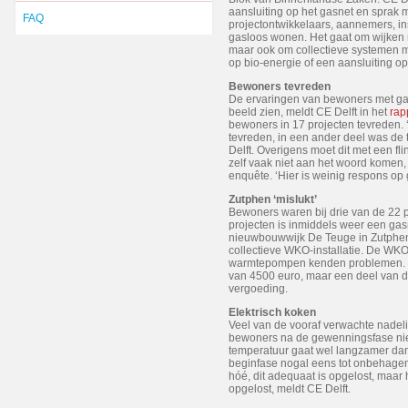
aansluiting op het gasnet en sprak
FAQ
projectontwikkelaars, aannemers, in
gasloos wonen. Het gaat om wijken
maar ook om collectieve systemen m
op bio-energie of een aansluiting o
Bewoners tevreden
De ervaringen van bewoners met gas
beeld zien, meldt CE Delft in het
rap
bewoners in 17 projecten tevreden.
tevreden, in een ander deel was de
Delft. Overigens moet dit met een 
zelf vaak niet aan het woord komen,
enquête. ‘Hier is weinig respons op 
Zutphen ‘mislukt’
Bewoners waren bij drie van de 22 p
projecten is inmiddels weer een gasn
nieuwbouwwijk De Teuge in Zutphe
collectieve WKO-installatie. De WKO
warmtepompen kenden problemen. E
van 4500 euro, maar een deel van 
vergoeding.
Elektrisch koken
Veel van de vooraf verwachte nadeli
bewoners na de gewenningsfase niet
temperatuur gaat wel langzamer dan 
beginfase nogal eens tot onbehagen e
hóé, dit adequaat is opgelost, maar h
opgelost, meldt CE Delft.