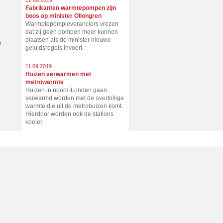
12.09.2019
Fabrikanten warmtepompen zijn
boos op minister Ollongren
Warmptepompleveranciers vrezen
dat zij geen pompen meer kunnen
plaatsen als de minister nieuwe
m
geluidsregels invoert.
11.09.2019
Huizen verwarmen met
metrowarmte
Huizen in noord-Londen gaan
verwarmd worden met de overtollige
warmte die uit de metrobuizen komt.
Hierdoor worden ook de stations
koeler.