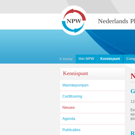
Nederlands 
Het NPW
Kennispunt
Cong
Home
Kennispunt
N
Warmtepompen
G
Certificering
12
Nieuws
Ee
ap
ga
Agenda
Publicaties
R