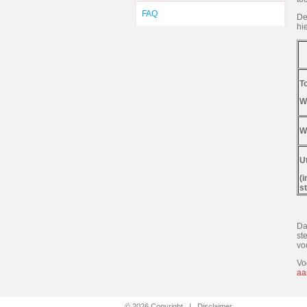
FAQ
De
hie
T
W
W
Ut
(
st
Da
st
vo
Vo
aa
© 2026 Copyright |
Disclaimer