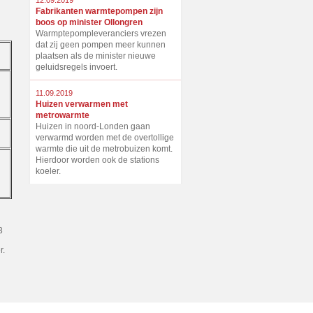
12.09.2019
Fabrikanten warmtepompen zijn
boos op minister Ollongren
Warmptepompleveranciers vrezen
dat zij geen pompen meer kunnen
plaatsen als de minister nieuwe
geluidsregels invoert.
11.09.2019
Huizen verwarmen met
metrowarmte
Huizen in noord-Londen gaan
verwarmd worden met de overtollige
warmte die uit de metrobuizen komt.
Hierdoor worden ook de stations
koeler.
3
r.