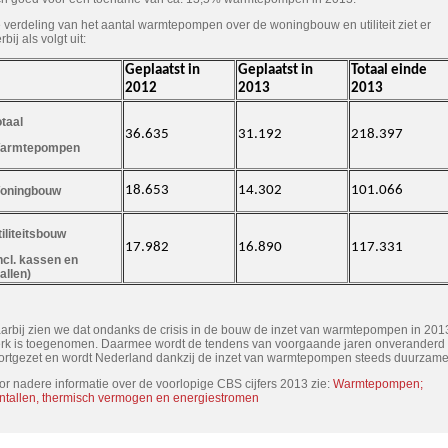
 verdeling van het aantal warmtepompen over de woningbouw en utiliteit ziet er
rbij als volgt uit:
Geplaatst in
Geplaatst in
Totaal einde
2012
2013
2013
otaal
36.635
31.192
218.397
armtepompen
18.653
14.302
101.066
oningbouw
iliteitsbouw
17.982
16.890
117.331
incl. kassen en
allen)
arbij zien we dat ondanks de crisis in de bouw de inzet van warmtepompen in 201
erk is toegenomen. Daarmee wordt de tendens van voorgaande jaren onveranderd
ortgezet en wordt Nederland dankzij de inzet van warmtepompen steeds duurzame
or nadere informatie over de voorlopige CBS cijfers 2013 zie:
Warmtepompen;
ntallen, thermisch vermogen en energiestromen