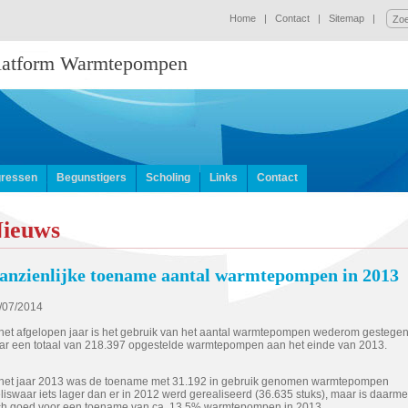
Home
|
Contact
|
Sitemap
|
Platform Warmtepompen
ressen
Begunstigers
Scholing
Links
Contact
ieuws
anzienlijke toename aantal warmtepompen in 2013
/07/2014
 het afgelopen jaar is het gebruik van het aantal warmtepompen wederom gestege
ar een totaal van 218.397 opgestelde warmtepompen aan het einde van 2013.
 het jaar 2013 was de toename met 31.192 in gebruik genomen warmtepompen
liswaar iets lager dan er in 2012 werd gerealiseerd (36.635 stuks), maar is daarm
ch goed voor een toename van ca. 13,5% warmtepompen in 2013.