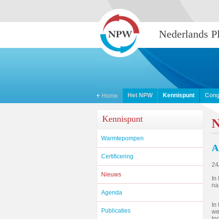
Nederlands 
Het NPW
Kennispunt
Cong
Home
Kennispunt
N
Warmtepompen
A
Certificering
24
Nieuws
In
na
Agenda
In
Publicaties
we
to