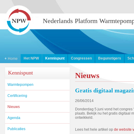
Nederlands Platform Warmtepom
Het NPW
Kennispunt
Congressen
Begunstigers
Sch
Home
Kennispunt
Nieuws
Warmtepompen
Gratis digitaal magaz
Certificering
26/06/2014
Nieuws
Donderdag 5 juni vond het congres ‘
plaats. Bekijk nu het gratis digitaa
ontwikkeld.
Agenda
Publicaties
Lees het hele artikel op
de website