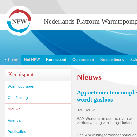
Nederlands Platform Warmtepom
Het NPW
Kennispunt
Congressen
Begunstigers
Sch
Home
Kennispunt
Nieuws
Warmtepompen
Appartementencomplex 
Certificering
wordt gasloos
Nieuws
02/11/2018
BAM Wonen is in opdracht van wonin
Agenda
verduurzaming van Hoog Lindoduin
Publicaties
Het Scheveningse woongebouw, dat v