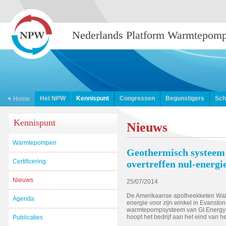
Nederlands Platform Warmtepom
Het NPW
Kennispunt
Congressen
Begunstigers
Sch
Home
Kennispunt
Nieuws
Warmtepompen
Geothermisch systee
Certificering
overtreffen nul-energi
Nieuws
25/07/2014
De Amerikaanse apotheekketen Walgre
Agenda
energie voor zijn winkel in Evanston, 
warmtepompsysteem van GI Energy i
hoopt het bedrijf aan het eind van he
Publicaties